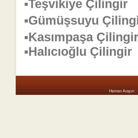
▪Teşvikiye Çilingi
▪Gümüşsuyu Çilin
▪Kasımpaşa Çilin
▪Halıcıoğlu Çiling
Hemen Arayın :