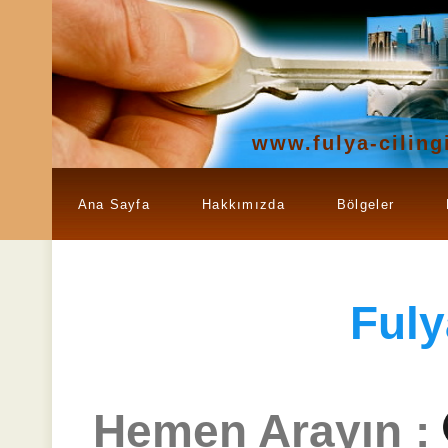
www.fulya-cilingi
Ana Sayfa
Hakkımızda
Bölgeler
Fuly
Hemen Arayın :